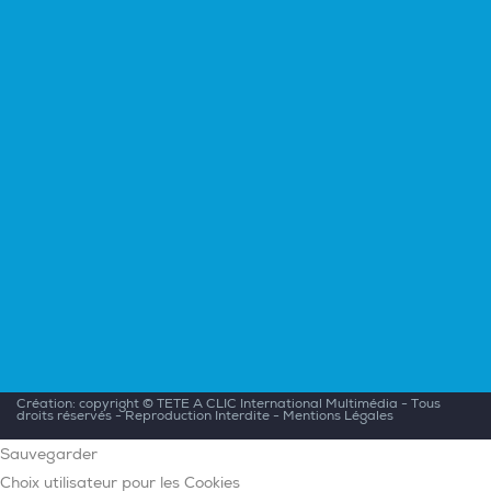
Création: copyright ©
TETE A CLIC International Multimédia
- Tous
droits réservés - Reproduction Interdite -
Mentions Légales
Sauvegarder
Choix utilisateur pour les Cookies