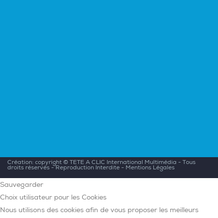
Création: copyright ©
TETE A CLIC International Multimédia
- Tous
droits réservés - Reproduction Interdite -
Mentions Légales
Sauvegarder
Choix utilisateur pour les Cookies
Nous utilisons des cookies afin de vous proposer les meilleurs