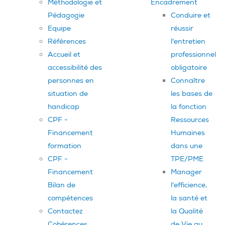
Méthodologie et
Encadrement
Pédagogie
Conduire et
Equipe
réussir
Références
l'entretien
Accueil et
professionnel
accessibilité des
obligatoire
personnes en
Connaître
situation de
les bases de
handicap
la fonction
CPF -
Ressources
Financement
Humaines
formation
dans une
CPF -
TPE/PME
Financement
Manager
Bilan de
l'efficience,
compétences
la santé et
Contactez
la Qualité
Cohérences
de Vie au