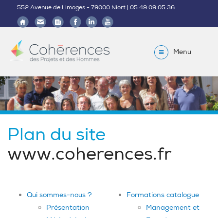
552 Avenue de Limoges - 79000 Niort | 05.49.09.05.36
Menu
Plan du site
www.coherences.fr
Qui sommes-nous ?
Formations catalogue
Présentation
Management et