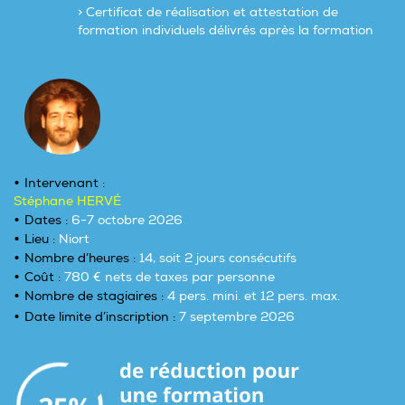
> Certificat de réalisation et attestation de
formation individuels délivrés après la formation
Intervenant :
Stéphane HERVÉ
Dates :
6-7 octobre 2026
Lieu :
Niort
Nombre d’heures :
14, soit 2 jours consécutifs
Coût :
780 € nets de taxes par personne
Nombre de stagiaires :
4 pers. mini. et 12 pers. max.
Date limite d’inscription :
7 septembre
2026